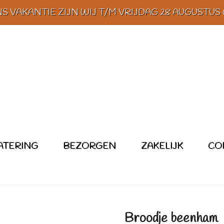
 VAKANTIE ZIJN WIJ T/M VRIJDAG 28 AUGUSTUS
ATERING
BEZORGEN
ZAKELIJK
CO
Broodje beenham