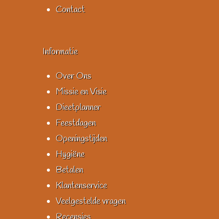
Contact
Informatie
Over Ons
Missie en Visie
Dieetplanner
Feestdagen
Openingstijden
Hygiëne
Betalen
Klantenservice
Veelgestelde vragen
Recensies