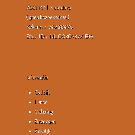
2631 MM Nootdorp
( geen bezoekadres )
Kvk-nr. : 76288676
Btw-ID : NL 003073721B14
Informatie
Ontbijt
Lunch
Catering
Bezorgen
Zakelijk