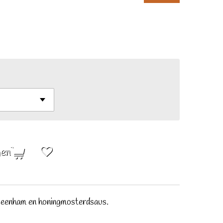
gen
beenham en honingmosterdsaus.