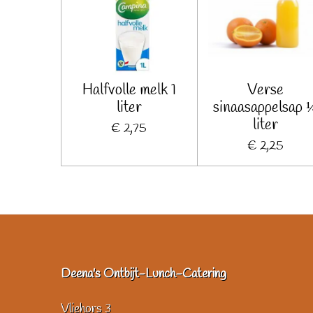
Halfvolle melk 1
Verse
liter
sinaasappelsap 
liter
€ 2,75
€ 2,25
Deena's Ontbijt-Lunch-Catering
Vliehors 3