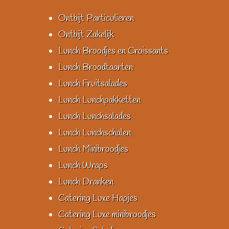
Ontbijt Particulieren
Ontbijt Zakelijk
Lunch Broodjes en Croissants
Lunch Broodtaarten
Lunch Fruitsalades
Lunch Lunchpakketten
Lunch Lunchsalades
Lunch Lunchschalen
Lunch Minibroodjes
Lunch Wraps
Lunch Dranken
Catering Luxe Hapjes
Catering Luxe minibroodjes