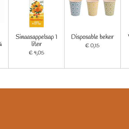
Sinaasappelsap 1
Disposable beker
¼
liter
€ 0,15
€ 4,05