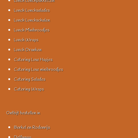
Lunch Lunchpakketten
Lunch Lunchsalades
Lunch Lunchschalen
Lunch Minibroodjes
Lunch Wraps
Lunch Dranken
Catering Luxe Hapjes
Catering Luxe minibroodjes
Catering Salades
Catering Wraps
Ontbijt bestellen in
Berkel en Rodenrijs
Delfgauw