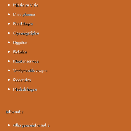
Missie en Visie
Dieetplanner
Feestdagen
Openingstijden
Hygiëne
Betalen
Klantenservice
Veelgestelde vragen
Recensies
Mededelingen
Informatie
Allergeneninformatie