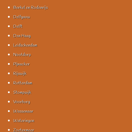
Berkel en Rodenrijs
Delfgauw
Delft
Den Haag
Leidschendam
Nootdorp
Pijnacker
Rijswijk
Rotterdam
Stompwijk
Voorburg
Wassenaar
Wateringen
Zoetermeer