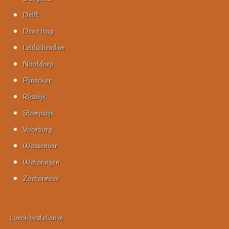
Delft
Den Haag
Leidschendam
Nootdorp
Pijnacker
Rijswijk
Stompwijk
Voorburg
Wassenaar
Wateringen
Zoetermeer
Lunch bestellen in