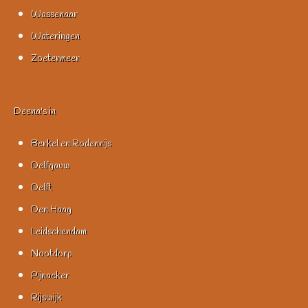
Wassenaar
Wateringen
Zoetermeer
Deena's in
Berkel en Rodenrijs
Delfgauw
Delft
Den Haag
Leidschendam
Nootdorp
Pijnacker
Rijswijk