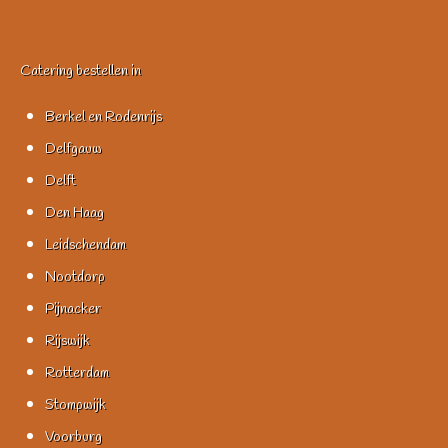
Catering bestellen in
Berkel en Rodenrijs
Delfgauw
Delft
Den Haag
Leidschendam
Nootdorp
Pijnacker
Rijswijk
Rotterdam
Stompwijk
Voorburg