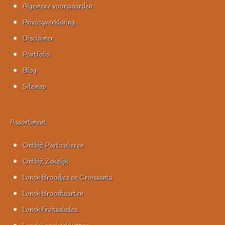
Algemene voorwaarden
Privacyverklaring
Disclaimer
Portfolio
Blog
Sitemap
Assortiment
Ontbijt Particulieren
Ontbijt Zakelijk
Lunch Broodjes en Croissants
Lunch Broodtaarten
Lunch Fruitsalades