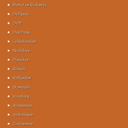
Berkel en Rodenrijs
Delfgauw
Delft
Den Haag
Leidschendam
Nootdorp
Pijnacker
Rijswijk
Rotterdam
Stompwijk
Voorburg
Wassenaar
Wateringen
Zoetermeer