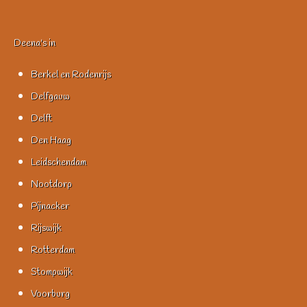
Deena's in
Berkel en Rodenrijs
Delfgauw
Delft
Den Haag
Leidschendam
Nootdorp
Pijnacker
Rijswijk
Rotterdam
Stompwijk
Voorburg