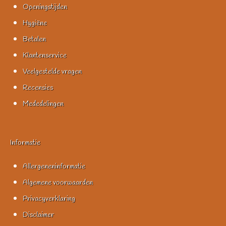
Openingstijden
Hygiëne
Betalen
Klantenservice
Veelgestelde vragen
Recensies
Mededelingen
Informatie
Allergeneninformatie
Algemene voorwaarden
Privacyverklaring
Disclaimer