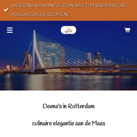
WEGENS VAKANTIE ZIJN WIJ T/M VRIJDAG 28
Ga
AUGUSTUS GESLOTEN
direct
naar
de
hoofdinhoud
Deena's in Rotterdam
culinaire elegantie aan de Maas