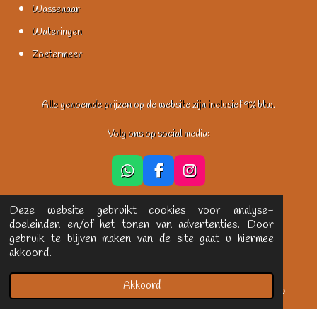
Wassenaar
Wateringen
Zoetermeer
Alle genoemde prijzen op de website zijn inclusief 9% btw.
Volg ons op social media:
W
F
I
h
a
n
a
c
s
t
e
t
Deze website gebruikt cookies voor analyse-
s
b
a
doeleinden en/of het tonen van advertenties. Door
A
o
g
© Copyright
2026 Deena's. Alle rechten voorbehouden.
gebruik te blijven maken van de site gaat u hiermee
p
o
r
akkoord.
p
k
a
m
Akkoord
E-mailadres
Telefoonnummer
WhatsApp