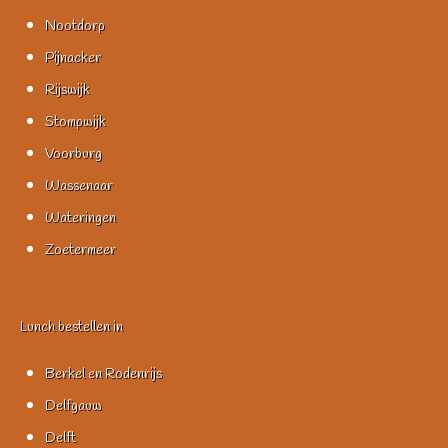
Nootdorp
Pijnacker
Rijswijk
Stompwijk
Voorburg
Wassenaar
Wateringen
Zoetermeer
Lunch bestellen in
Berkel en Rodenrijs
Delfgauw
Delft