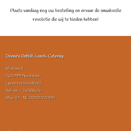
Plaats vandaag nog uw bestelling en ervaar de smaakvolle
revolutie die wij te bieden hebben!
Deena's Ontbijt-Lunch-Catering
Vliehors 3
2631 MM Nootdorp
( geen bezoekadres )
Kvk-nr. : 76288676
Btw-ID : NL 003073721B14