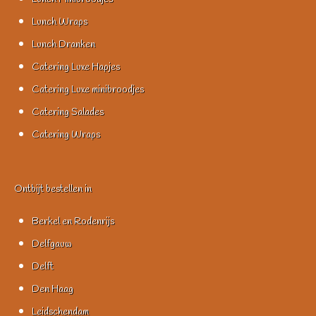
Lunch Wraps
Lunch Dranken
Catering Luxe Hapjes
Catering Luxe minibroodjes
Catering Salades
Catering Wraps
Ontbijt bestellen in
Berkel en Rodenrijs
Delfgauw
Delft
Den Haag
Leidschendam