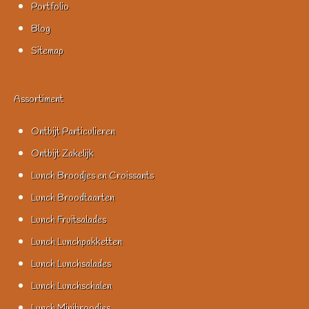
Portfolio
Blog
Sitemap
Assortiment
Ontbijt Particulieren
Ontbijt Zakelijk
Lunch Broodjes en Croissants
Lunch Broodtaarten
Lunch Fruitsalades
Lunch Lunchpakketten
Lunch Lunchsalades
Lunch Lunchschalen
Lunch Minibroodjes