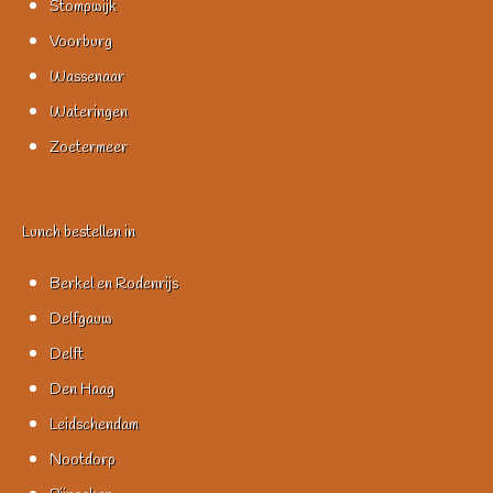
Stompwijk
Voorburg
Wassenaar
Wateringen
Zoetermeer
Lunch bestellen in
Berkel en Rodenrijs
Delfgauw
Delft
Den Haag
Leidschendam
Nootdorp