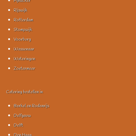
Pijnacker
Rijswijk
Rotterdam
Stompwijk
Voorburg
Wassenaar
Wateringen
Zoetermeer
Catering bestellen in
Berkel en Rodenrijs
Delfgauw
Delft
Den Haag