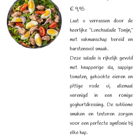
€ 9,95
Laat u verrassen door de
heerlijke "Lunchsalade Tonijn,"
met vakmanschap bereid en
barstensvol smaak.
Deze salade is rijkelijk gevuld
met knapperige sla, sappige
tomaten, gekookte eieren en
pittige rode ui, allemaal
verenigd in een romige
yoghurtdressing. De sublieme
smaken en texturen zorgen
voor een perfecte symfonie bij
elke hap.