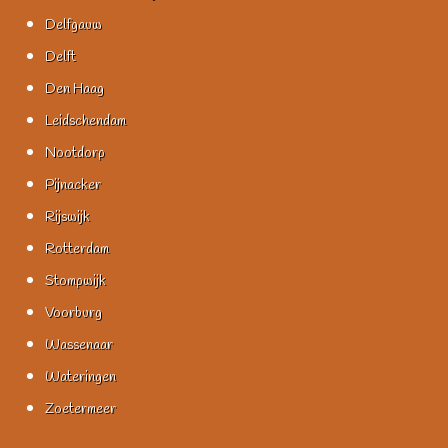
Delfgauw
Delft
Den Haag
Leidschendam
Nootdorp
Pijnacker
Rijswijk
Rotterdam
Stompwijk
Voorburg
Wassenaar
Wateringen
Zoetermeer