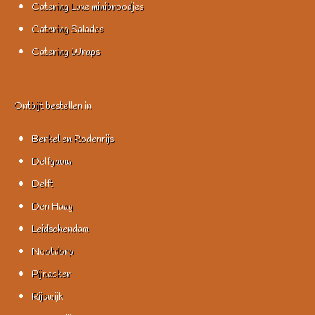
Catering Luxe minibroodjes
Catering Salades
Catering Wraps
Ontbijt bestellen in
Berkel en Rodenrijs
Delfgauw
Delft
Den Haag
Leidschendam
Nootdorp
Pijnacker
Rijswijk