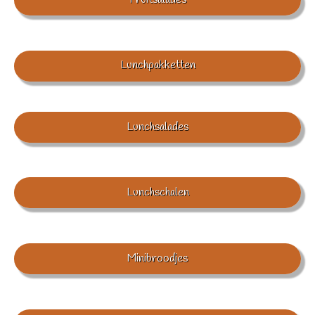
Lunchpakketten
Lunchsalades
Lunchschalen
Minibroodjes