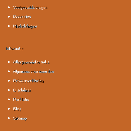
Veelgestelde vragen
Recensies
Mededelingen
Informatie
Allergeneninformatie
Algemene voorwaarden
Privacyverklaring
Disclaimer
Portfolio
Blog
Sitemap