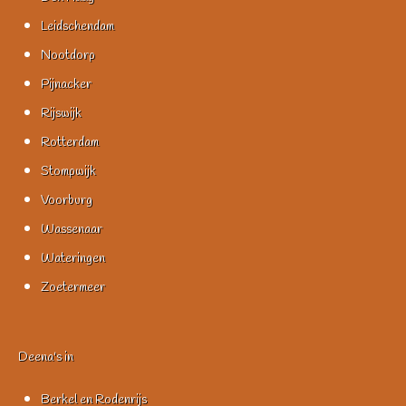
Leidschendam
Nootdorp
Pijnacker
Rijswijk
Rotterdam
Stompwijk
Voorburg
Wassenaar
Wateringen
Zoetermeer
Deena's in
Berkel en Rodenrijs