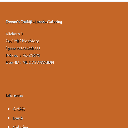
Deena's Ontbijt-Lunch-Catering
Vliehors 3
2631 MM Nootdorp
( geen bezoekadres )
Kvk-nr. : 76288676
Btw-ID : NL 003073721B14
Informatie
Ontbijt
Lunch
Catering