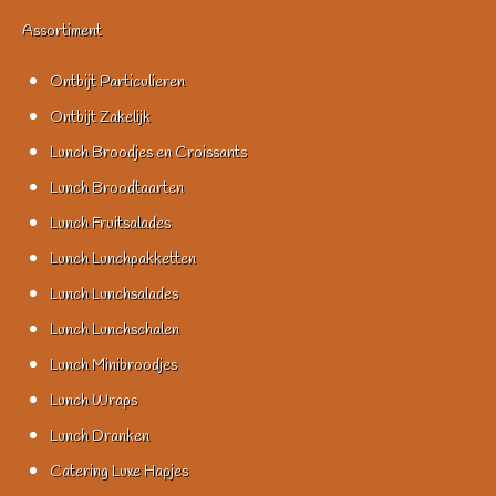
Assortiment
Ontbijt Particulieren
Ontbijt Zakelijk
Lunch Broodjes en Croissants
Lunch Broodtaarten
Lunch Fruitsalades
Lunch Lunchpakketten
Lunch Lunchsalades
Lunch Lunchschalen
Lunch Minibroodjes
Lunch Wraps
Lunch Dranken
Catering Luxe Hapjes