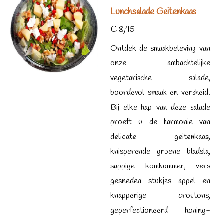
Lunchsalade Geitenkaas
€ 8,45
Ontdek de smaakbeleving van
onze ambachtelijke
vegetarische salade,
boordevol smaak en versheid.
Bij elke hap van deze salade
proeft u de harmonie van
delicate geitenkaas,
knisperende groene bladsla,
sappige komkommer, vers
gesneden stukjes appel en
knapperige croutons,
geperfectioneerd honing-