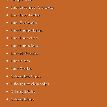
Ontbijt Zakelijk
Lunch Broodjes en Croissants
Lunch Broodtaarten
Lunch Fruitsalades
Lunch Lunchpakketten
Lunch Lunchsalades
Lunch Lunchschalen
Lunch Minibroodjes
Lunch Wraps
Lunch Dranken
Catering Luxe Hapjes
Catering Luxe minibroodjes
Catering Salades
Catering Wraps