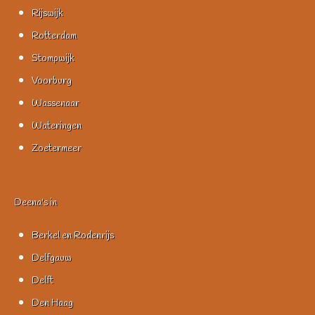
Rijswijk
Rotterdam
Stompwijk
Voorburg
Wassenaar
Wateringen
Zoetermeer
Deena's in
Berkel en Rodenrijs
Delfgauw
Delft
Den Haag