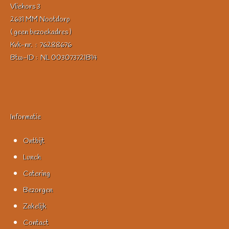
Vliehors 3
2631 MM Nootdorp
( geen bezoekadres )
Kvk-nr. : 76288676
Btw-ID : NL 003073721B14
Informatie
Ontbijt
Lunch
Catering
Bezorgen
Zakelijk
Contact