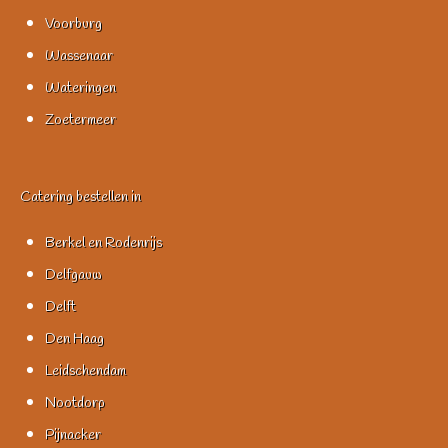
Voorburg
Wassenaar
Wateringen
Zoetermeer
Catering bestellen in
Berkel en Rodenrijs
Delfgauw
Delft
Den Haag
Leidschendam
Nootdorp
Pijnacker