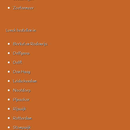
Zoetermeer
Lunch bestellen in
Berkel en Rodenrijs
Delfgauw
Delft
Den Haag
Leidschendam
Nootdorp
Pijnacker
Rijswijk
Rotterdam
Stompwijk