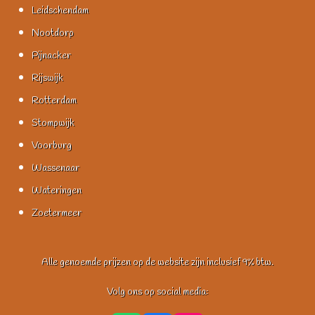
Leidschendam
Nootdorp
Pijnacker
Rijswijk
Rotterdam
Stompwijk
Voorburg
Wassenaar
Wateringen
Zoetermeer
Alle genoemde prijzen op de website zijn inclusief 9% btw.
Volg ons op social media: