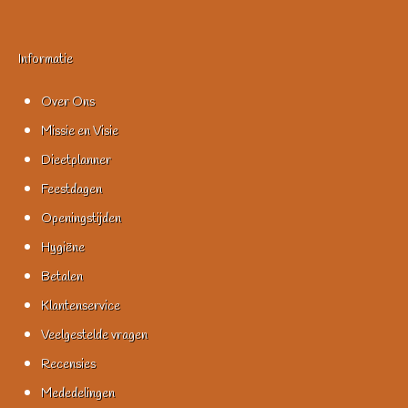
Informatie
Over Ons
Missie en Visie
Dieetplanner
Feestdagen
Openingstijden
Hygiëne
Betalen
Klantenservice
Veelgestelde vragen
Recensies
Mededelingen