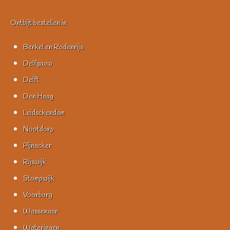
Ontbijt bestellen in
Berkel en Rodenrijs
Delfgauw
Delft
Den Haag
Leidschendam
Nootdorp
Pijnacker
Rijswijk
Stompwijk
Voorburg
Wassenaar
Wateringen