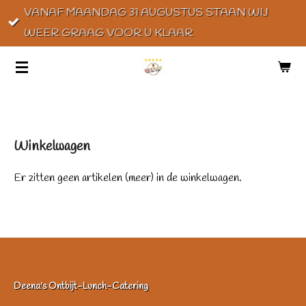
VANAF MAANDAG 31 AUGUSTUS STAAN WIJ
Ga
WEER GRAAG VOOR U KLAAR
direct
naar
de
hoofdinhoud
Winkelwagen
Er zitten geen artikelen (meer) in de winkelwagen.
Deena's Ontbijt-Lunch-Catering