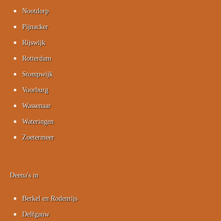
Nootdorp
Pijnacker
Rijswijk
Rotterdam
Stompwijk
Voorburg
Wassenaar
Wateringen
Zoetermeer
Deena's in
Berkel en Rodenrijs
Delfgauw