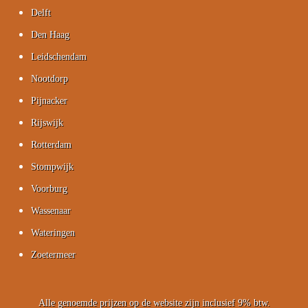
Delft
Den Haag
Leidschendam
Nootdorp
Pijnacker
Rijswijk
Rotterdam
Stompwijk
Voorburg
Wassenaar
Wateringen
Zoetermeer
Alle genoemde prijzen op de website zijn inclusief 9% btw.