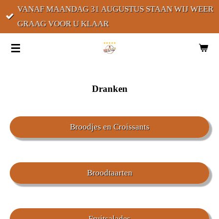
VANAF MAANDAG 31 AUGUSTUS STAAN WIJ WEER
Ga
GRAAG VOOR U KLAAR
direct
naar
de
hoofdinhoud
Dranken
Broodjes en Croissants
Broodtaarten
Fruitsalades