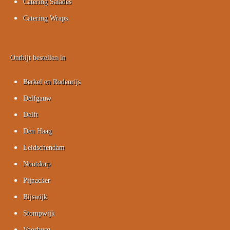
Catering Salades
Catering Wraps
Ontbijt bestellen in
Berkel en Rodenrijs
Delfgauw
Delft
Den Haag
Leidschendam
Nootdorp
Pijnacker
Rijswijk
Stompwijk
Voorburg