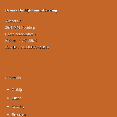
Deena's Ontbijt-Lunch-Catering
Vliehors 3
2631 MM Nootdorp
( geen bezoekadres )
Kvk-nr. : 76288676
Btw-ID : NL 003073721B14
Informatie
Ontbijt
Lunch
Catering
Bezorgen