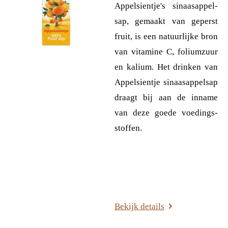
Ap­pel­sien­tje's si­naas­ap­pel­
sap, ge­maakt van ge­perst
fruit, is een na­tuur­lijke bron
van vitamine C, foliumzuur
en kalium. Het drinken van
Appelsientje sinaasappelsap
draagt bij aan de inname
van deze goede voe­dings­
stof­fen.
Bekijk details