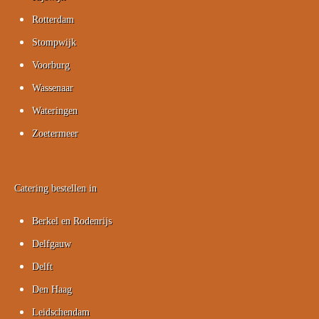
Rotterdam
Stompwijk
Voorburg
Wassenaar
Wateringen
Zoetermeer
Catering bestellen in
Berkel en Rodenrijs
Delfgauw
Delft
Den Haag
Leidschendam