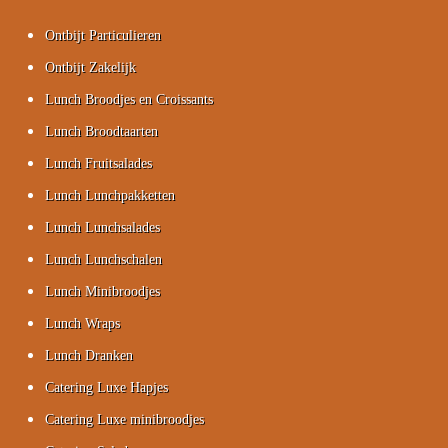
Ontbijt Particulieren
Ontbijt Zakelijk
Lunch Broodjes en Croissants
Lunch Broodtaarten
Lunch Fruitsalades
Lunch Lunchpakketten
Lunch Lunchsalades
Lunch Lunchschalen
Lunch Minibroodjes
Lunch Wraps
Lunch Dranken
Catering Luxe Hapjes
Catering Luxe minibroodjes