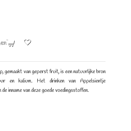
gen
­sap, ge­maakt van ge­perst fruit, is een na­tuur­lijke bron
uur en kalium. Het drinken van Appelsientje
 de inname van deze goede voe­dings­stof­fen.