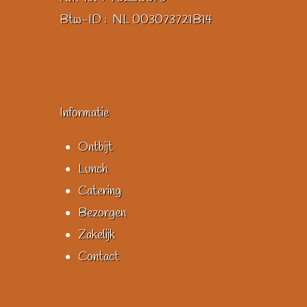
Btw-ID : NL 003073721B14
Informatie
Ontbijt
Lunch
Catering
Bezorgen
Zakelijk
Contact