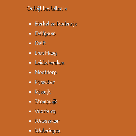
Ontbijt bestellen in
Berkel en Rodenrijs
Delfgauw
Delft
Den Haag
Leidschendam
Nootdorp
Pijnacker
Rijswijk
Stompwijk
Voorburg
Wassenaar
Wateringen