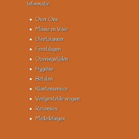
Informatie
Over Ons
Missie en Visie
Dieetplanner
Feestdagen
Openingstijden
Hygiëne
Betalen
Klantenservice
Veelgestelde vragen
Recensies
Mededelingen