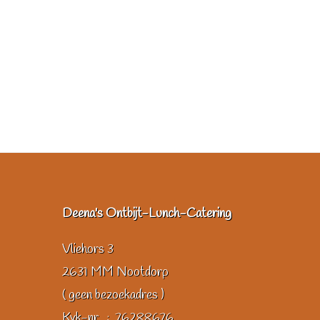
Deena's Ontbijt-Lunch-Catering
Vliehors 3
2631 MM Nootdorp
( geen bezoekadres )
Kvk-nr. : 76288676