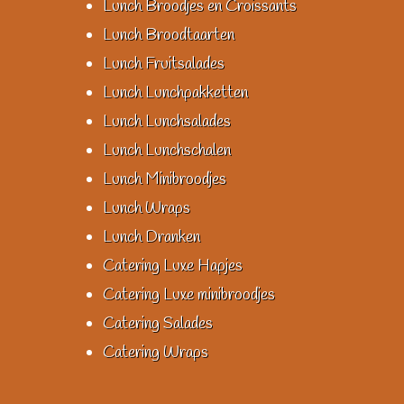
Lunch Broodjes en Croissants
Lunch Broodtaarten
Lunch Fruitsalades
Lunch Lunchpakketten
Lunch Lunchsalades
Lunch Lunchschalen
Lunch Minibroodjes
Lunch Wraps
Lunch Dranken
Catering Luxe Hapjes
Catering Luxe minibroodjes
Catering Salades
Catering Wraps