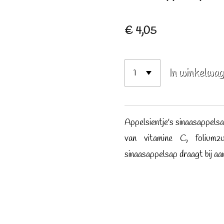
€ 4,05
In winkelwa
Ap­pel­sien­tje's si­naas­ap­pel
van vitamine C, foliumz
sinaasappelsap draagt bij aan