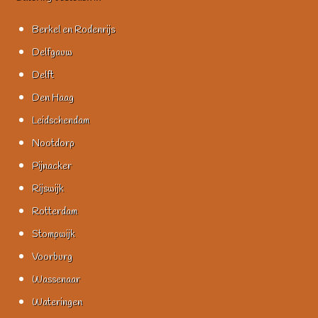
Berkel en Rodenrijs
Delfgauw
Delft
Den Haag
Leidschendam
Nootdorp
Pijnacker
Rijswijk
Rotterdam
Stompwijk
Voorburg
Wassenaar
Wateringen