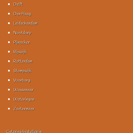
Delft
Den Haag
Leidschendam
Nootdorp
Pijnacker
Rijswijk
Rotterdam
Stompwijk
Voorburg
Wassenaar
Wateringen
Zoetermeer
Catering bestellen in