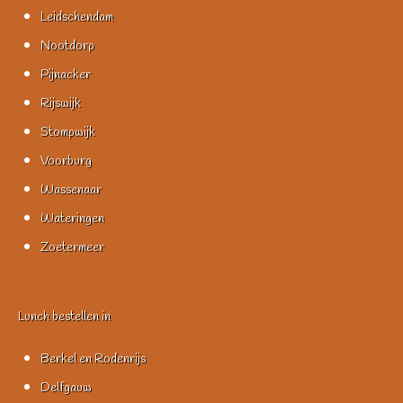
Leidschendam
Nootdorp
Pijnacker
Rijswijk
Stompwijk
Voorburg
Wassenaar
Wateringen
Zoetermeer
Lunch bestellen in
Berkel en Rodenrijs
Delfgauw