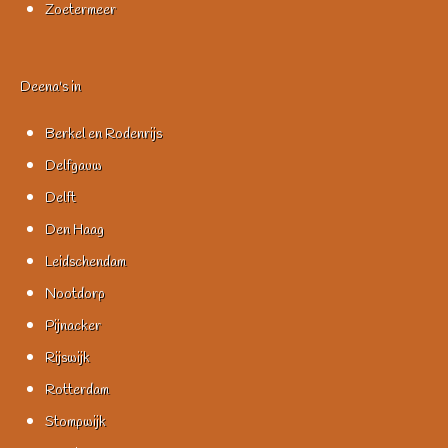
Zoetermeer
Deena's in
Berkel en Rodenrijs
Delfgauw
Delft
Den Haag
Leidschendam
Nootdorp
Pijnacker
Rijswijk
Rotterdam
Stompwijk