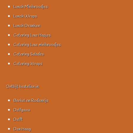
Lunch Minibroodjes
Lunch Wraps
Lunch Dranken
Catering Luxe Hapjes
Catering Luxe minibroodjes
Catering Salades
Catering Wraps
Ontbijt bestellen in
Berkel en Rodenrijs
Delfgauw
Delft
Den Haag