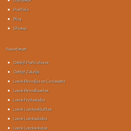
Disclaimer
Portfolio
Blog
Sitemap
Assortiment
Ontbijt Particulieren
Ontbijt Zakelijk
Lunch Broodjes en Croissants
Lunch Broodtaarten
Lunch Fruitsalades
Lunch Lunchpakketten
Lunch Lunchsalades
Lunch Lunchschalen