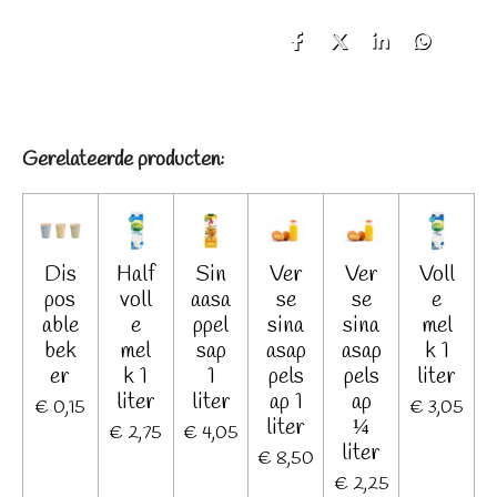
D
D
S
D
e
e
h
e
l
e
a
l
e
l
r
e
n
e
n
Gerelateerde producten:
Dis
Half
Sin
Ver
Ver
Voll
pos
voll
aasa
se
se
e
able
e
ppel
sina
sina
mel
bek
mel
sap
asap
asap
k 1
er
k 1
1
pels
pels
liter
liter
liter
ap 1
ap
€ 0,15
€ 3,05
liter
¼
€ 2,75
€ 4,05
liter
€ 8,50
€ 2,25