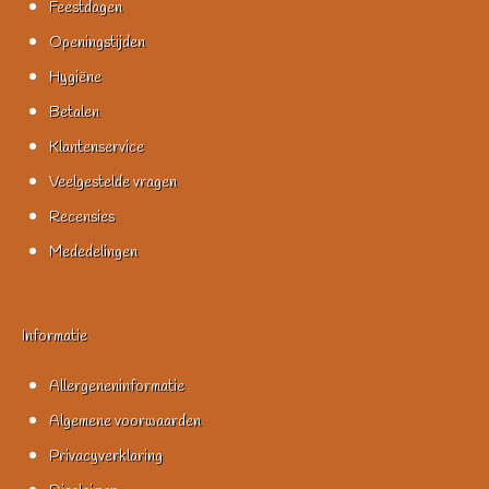
Feestdagen
Openingstijden
Hygiëne
Betalen
Klantenservice
Veelgestelde vragen
Recensies
Mededelingen
Informatie
Allergeneninformatie
Algemene voorwaarden
Privacyverklaring