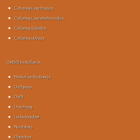
Catering Luxe Hapjes
Catering Luxe minibroodjes
Catering Salades
Catering Wraps
Ontbijt bestellen in
Berkel en Rodenrijs
Delfgauw
Delft
Den Haag
Leidschendam
Nootdorp
Pijnacker