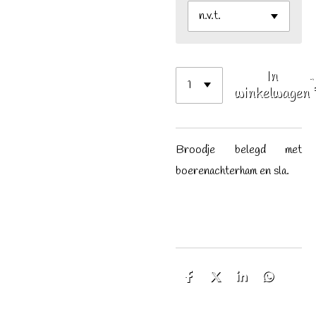
In
winkelwagen
Broodje belegd met
boerenachterham en sla.
D
D
S
D
e
e
h
e
l
e
a
l