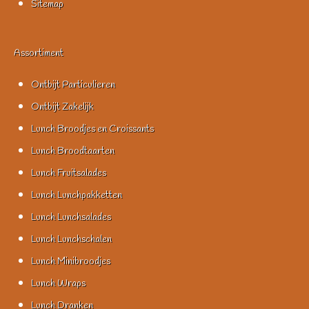
Sitemap
Assortiment
Ontbijt Particulieren
Ontbijt Zakelijk
Lunch Broodjes en Croissants
Lunch Broodtaarten
Lunch Fruitsalades
Lunch Lunchpakketten
Lunch Lunchsalades
Lunch Lunchschalen
Lunch Minibroodjes
Lunch Wraps
Lunch Dranken