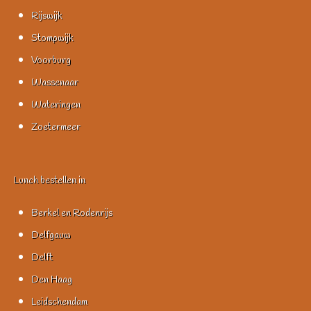
Rijswijk
Stompwijk
Voorburg
Wassenaar
Wateringen
Zoetermeer
Lunch bestellen in
Berkel en Rodenrijs
Delfgauw
Delft
Den Haag
Leidschendam