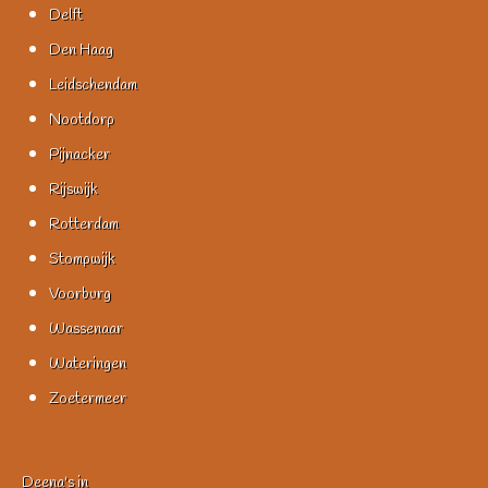
Delft
Den Haag
Leidschendam
Nootdorp
Pijnacker
Rijswijk
Rotterdam
Stompwijk
Voorburg
Wassenaar
Wateringen
Zoetermeer
Deena's in