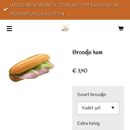
WEGENS VAKANTIE ZIJN WIJ T/M VRIJDAG 28
Ga
AUGUSTUS GESLOTEN
direct
naar
de
hoofdinhoud
Broodje ham
€ 3,40
Soort broodje:
Extra beleg