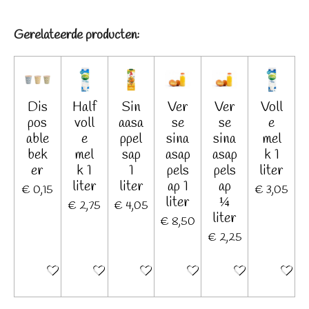
e
l
r
e
n
e
n
Gerelateerde producten:
Dis
Half
Sin
Ver
Ver
Voll
pos
voll
aasa
se
se
e
able
e
ppel
sina
sina
mel
bek
mel
sap
asap
asap
k 1
er
k 1
1
pels
pels
liter
liter
liter
ap 1
ap
€ 0,15
€ 3,05
liter
¼
€ 2,75
€ 4,05
liter
€ 8,50
€ 2,25
In winkelwagen
In winkelwagen
In winkelwagen
In winkelwagen
In winkelwagen
In winkel