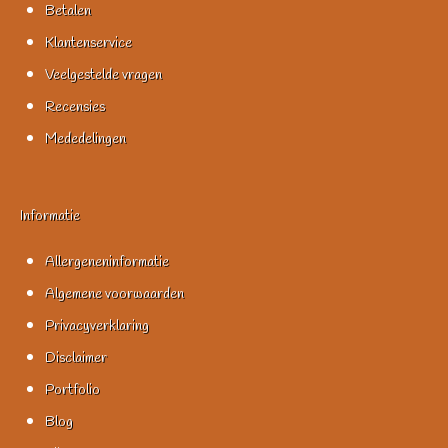
Betalen
Klantenservice
Veelgestelde vragen
Recensies
Mededelingen
Informatie
Allergeneninformatie
Algemene voorwaarden
Privacyverklaring
Disclaimer
Portfolio
Blog