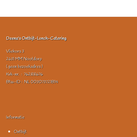
Deena's Ontbijt-Lunch-Catering
Vliehors 3
2631 MM Nootdorp
( geen bezoekadres )
Kvk-nr. : 76288676
Btw-ID : NL 003073721B14
Informatie
Ontbijt