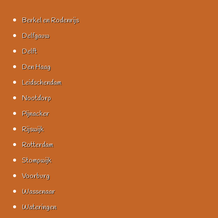
Berkel en Rodenrijs
Delfgauw
Delft
Den Haag
Leidschendam
Nootdorp
Pijnacker
Rijswijk
Rotterdam
Stompwijk
Voorburg
Wassenaar
Wateringen