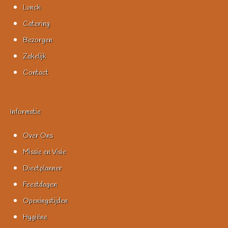
Lunch
Catering
Bezorgen
Zakelijk
Contact
Informatie
Over Ons
Missie en Visie
Dieetplanner
Feestdagen
Openingstijden
Hygiëne