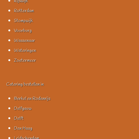
Rijswijk
Rotterdam
Stompwijk
Voorburg
Wassenaar
Wateringen
Zoetermeer
Catering bestellen in
Berkel en Rodenrijs
Delfgauw
Delft
Den Haag
Leidschendam