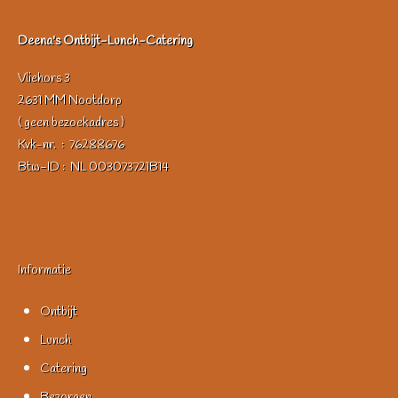
Deena's Ontbijt-Lunch-Catering
Vliehors 3
2631 MM Nootdorp
( geen bezoekadres )
Kvk-nr. : 76288676
Btw-ID : NL 003073721B14
Informatie
Ontbijt
Lunch
Catering
Bezorgen