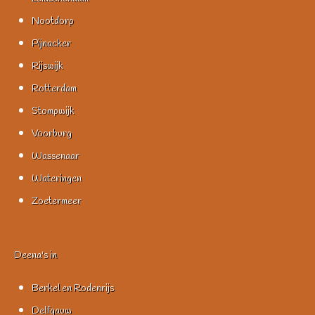
Nootdorp
Pijnacker
Rijswijk
Rotterdam
Stompwijk
Voorburg
Wassenaar
Wateringen
Zoetermeer
Deena's in
Berkel en Rodenrijs
Delfgauw