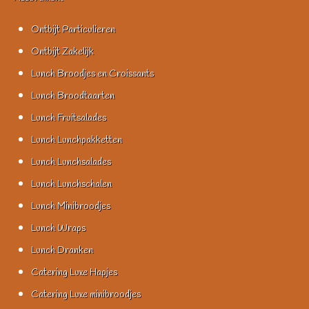
Ontbijt Particulieren
Ontbijt Zakelijk
Lunch Broodjes en Croissants
Lunch Broodtaarten
Lunch Fruitsalades
Lunch Lunchpakketten
Lunch Lunchsalades
Lunch Lunchschalen
Lunch Minibroodjes
Lunch Wraps
Lunch Dranken
Catering Luxe Hapjes
Catering Luxe minibroodjes