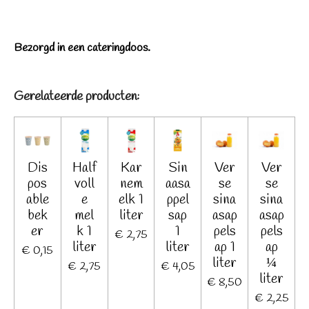
e
e
h
e
l
e
a
l
e
l
r
e
n
e
n
Bezorgd in een cateringdoos
.
Gerelateerde producten:
Dis
Half
Kar
Sin
Ver
Ver
pos
voll
nem
aasa
se
se
able
e
elk 1
ppel
sina
sina
bek
mel
liter
sap
asap
asap
er
k 1
1
pels
pels
€ 2,75
liter
liter
ap 1
ap
€ 0,15
liter
¼
€ 2,75
€ 4,05
liter
€ 8,50
€ 2,25