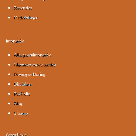
Recensies
Mededelingen
Informatie
Allergeneninformatie
Algemene voorwaarden
Privacyverklaring
Disclaimer
Portfolio
Blog
Sitemap
Assortiment