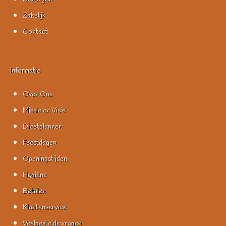
Zakelijk
Contact
Informatie
Over Ons
Missie en Visie
Dieetplanner
Feestdagen
Openingstijden
Hygiëne
Betalen
Klantenservice
Veelgestelde vragen