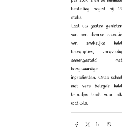
per stuk is en de minimale
bestelling begint bij 15
stuks.
Laat uw gasten genieten
van een diverse selectie
van smakelijke halal
belegopties, zorgvuldig
samengesteld met
hoogwaardige
ingrediënten. Onze schaal
met vers belegde halal
broodjes biedt voor elk
wat wils.
D
D
S
D