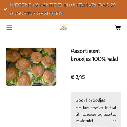
WEGENS VAKANTIE ZIJN WIJ T/M VRIJDAG 28
Ga
AUGUSTUS GESLOTEN
direct
naar
de
hoofdinhoud
Assortiment
broodjes 100% halal
€ 3,95
Soort broodjes
Mix luxe broodjes bestaat
uit: Italiaanse bol, ciabatta,
waldkornbol en