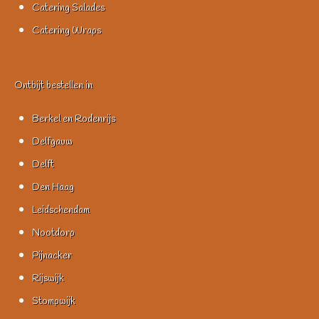
Catering Salades
Catering Wraps
Ontbijt bestellen in
Berkel en Rodenrijs
Delfgauw
Delft
Den Haag
Leidschendam
Nootdorp
Pijnacker
Rijswijk
Stompwijk