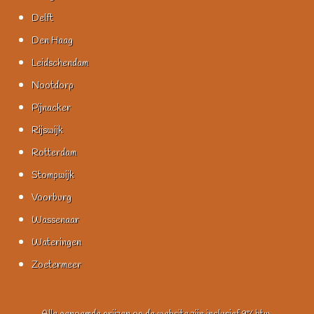
Delft
Den Haag
Leidschendam
Nootdorp
Pijnacker
Rijswijk
Rotterdam
Stompwijk
Voorburg
Wassenaar
Wateringen
Zoetermeer