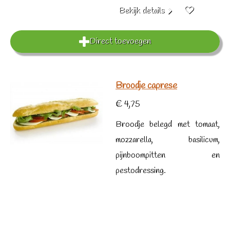
Bekijk details
Direct toevoegen
Broodje caprese
€ 4,75
Broodje belegd met tomaat,
mozzarella, basilicum,
pijnboompitten en
pestodressing.