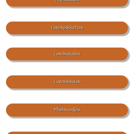
Lunchpakketten
Lunchsalades
Lunchschalen
Minibroodjes