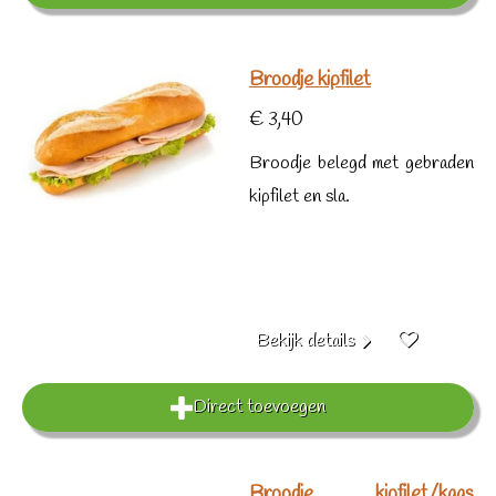
Broodje kipfilet
€ 3,40
Broodje belegd met gebraden
kipfilet en sla.
Bekijk details
Direct toevoegen
Broodje kipfilet/kaas