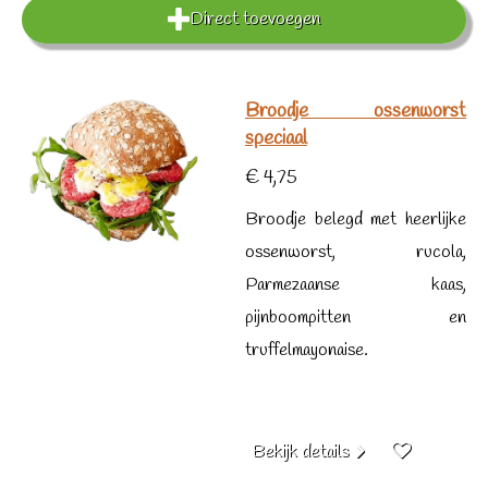
Direct toevoegen
Broodje ossenworst
speciaal
€ 4,75
Broodje belegd met heerlijke
ossenworst, rucola,
Parmezaanse kaas,
pijnboompitten en
truffelmayonaise.
Bekijk details