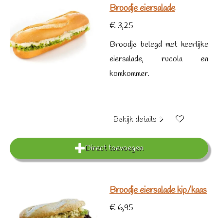
Broodje eiersalade
€ 3,25
Broodje belegd met heerlijke
eiersalade, rucola en
komkommer.
Bekijk details
Direct toevoegen
Broodje eiersalade kip/kaas
€ 6,95