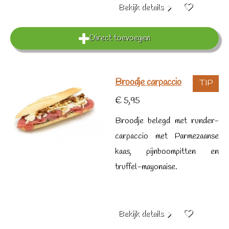
Bekijk details
Direct toevoegen
Broodje carpaccio
TIP
€ 5,95
Broodje belegd met runder-
carpaccio met Parmezaanse
kaas, pijnboompitten en
truffel-mayonaise.
Bekijk details