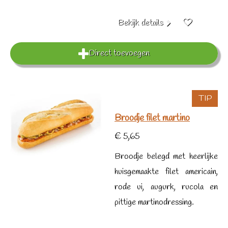
Bekijk details
Direct toevoegen
TIP
Broodje filet martino
€ 5,65
Broodje belegd met heerlijke
huisgemaakte filet americain,
rode ui, augurk, rucola en
pittige martinodressing.