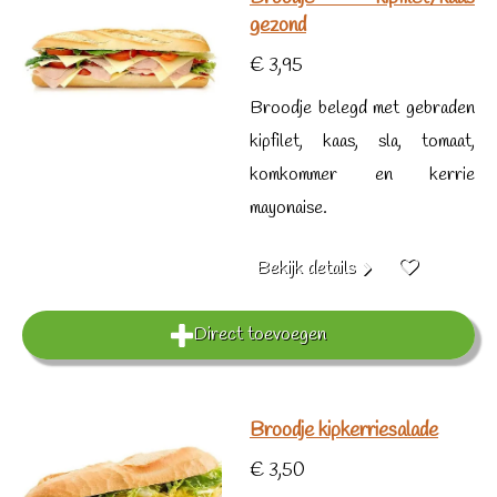
gezond
€ 3,95
Broodje belegd met gebraden
kipfilet, kaas, sla, tomaat,
komkommer en kerrie
mayonaise.
Bekijk details
Direct toevoegen
Broodje kipkerriesalade
€ 3,50