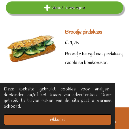
Direct toevoegen
Broodje pindakaas
€ 4,25
Broodje belegd met pindakaas,
rucola en komkommer.
Deze website gebruikt cookies voor analyse-
doeleinden en/of het tonen van advertenties. Door
gebruik te blijven maken van de site gaat u hiermee
akkoord.
Bekijk details
Akkoord
E-mailadres
Telefoonnummer
WhatsApp
Direct toevoegen