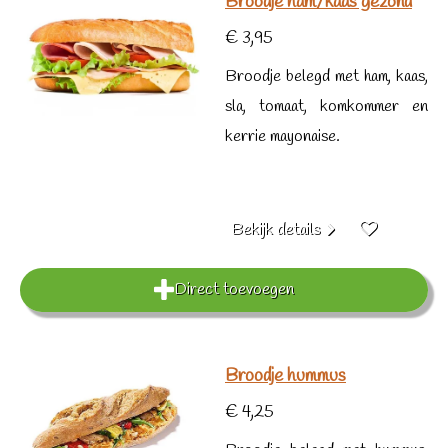
Broodje ham/kaas gezond
€ 3,95
Broodje belegd met ham, kaas,
sla, tomaat, komkommer en
kerrie mayonaise.
Bekijk details
Direct toevoegen
Broodje hummus
€ 4,25