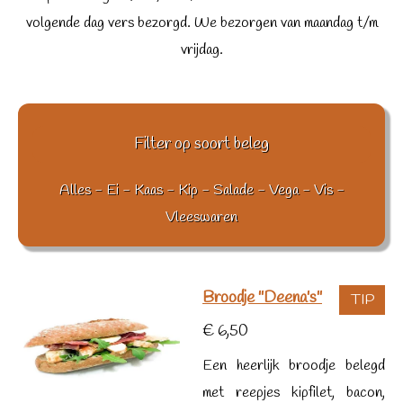
volgende dag vers bezorgd. We bezorgen van maandag t/m
vrijdag.
Filter op soort beleg
Alles
-
Ei
-
Kaas
-
Kip
-
Salade
-
Vega
-
Vis
-
Vleeswaren
Broodje ''Deena's''
TIP
€ 6,50
Een heerlijk broodje belegd
met reepjes kipfilet, bacon,