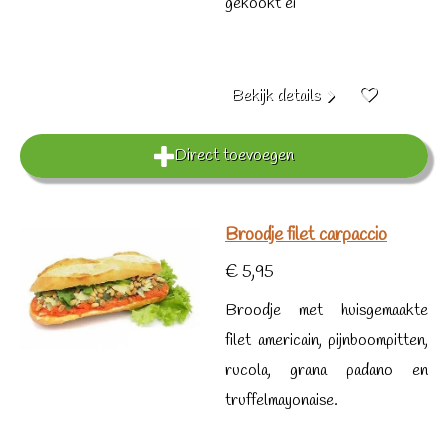
gekookt ei
Bekijk details
Direct toevoegen
Broodje filet carpaccio
€ 5,95
Broodje met huisgemaakte
filet americain, pijnboompitten,
rucola, grana padano en
truffelmayonaise.