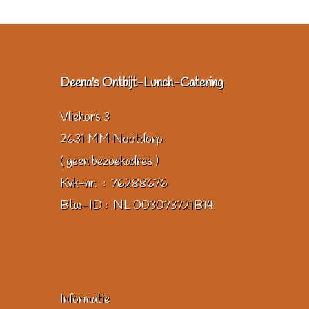
Deena's Ontbijt-Lunch-Catering
Vliehors 3
2631 MM Nootdorp
( geen bezoekadres )
Kvk-nr. : 76288676
Btw-ID : NL 003073721B14
Informatie