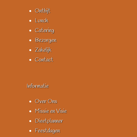
Ontbijt
Lunch
Catering
Bezorgen
Zakelijk
Contact
Informatie
Over Ons
Missie en Visie
Dieetplanner
Feestdagen