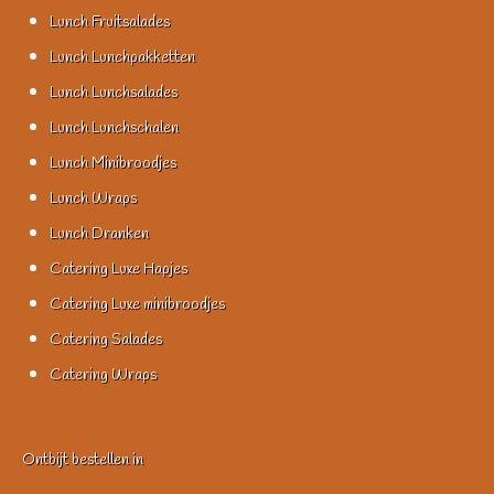
Lunch Fruitsalades
Lunch Lunchpakketten
Lunch Lunchsalades
Lunch Lunchschalen
Lunch Minibroodjes
Lunch Wraps
Lunch Dranken
Catering Luxe Hapjes
Catering Luxe minibroodjes
Catering Salades
Catering Wraps
Ontbijt bestellen in