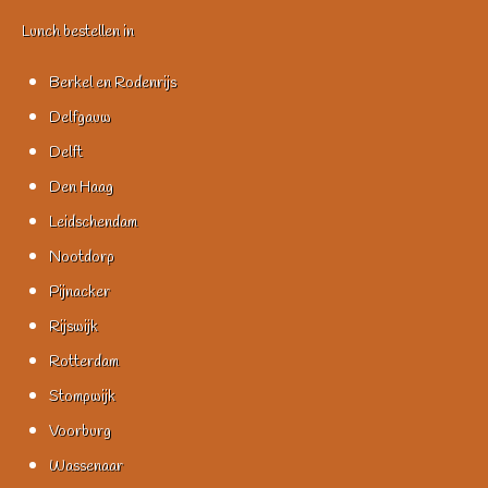
Lunch bestellen in
Berkel en Rodenrijs
Delfgauw
Delft
Den Haag
Leidschendam
Nootdorp
Pijnacker
Rijswijk
Rotterdam
Stompwijk
Voorburg
Wassenaar