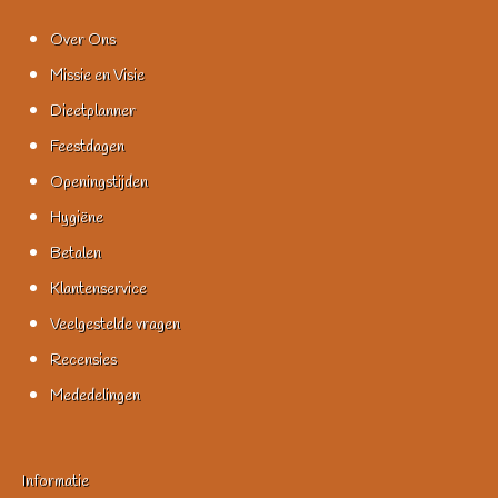
Over Ons
Missie en Visie
Dieetplanner
Feestdagen
Openingstijden
Hygiëne
Betalen
Klantenservice
Veelgestelde vragen
Recensies
Mededelingen
Informatie