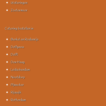
Wateringen
Zoetermeer
Catering bestellen in
Berkel en Rodenrijs
Delfgauw
Delft
Den Haag
Leidschendam
Nootdorp
Pijnacker
Rijswijk
Rotterdam