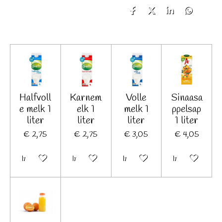
D
D
S
D
e
e
h
e
l
e
a
l
e
l
r
e
n
e
n
Halfvoll
Karnem
Volle
Sinaasa
e melk 1
elk 1
melk 1
ppelsap
liter
liter
liter
1 liter
€ 2,75
€ 2,75
€ 3,05
€ 4,05
In winkelwagen
In winkelwagen
In winkelwagen
In winkelwage