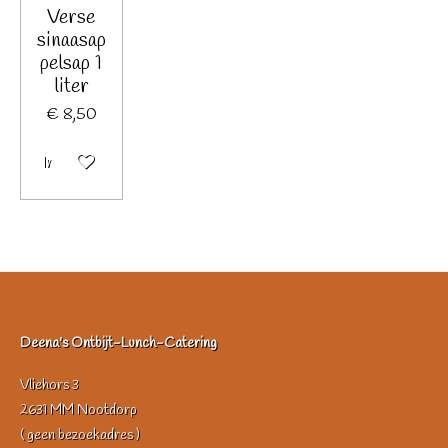
Verse
sinaasap
pelsap 1
liter
€ 8,50
In winkelwagen
Deena's Ontbijt-Lunch-Catering
Vliehors 3
2631 MM Nootdorp
( geen bezoekadres )