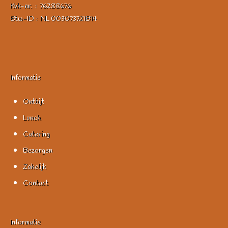
Kvk-nr. : 76288676
Btw-ID : NL 003073721B14
Informatie
Ontbijt
Lunch
Catering
Bezorgen
Zakelijk
Contact
Informatie