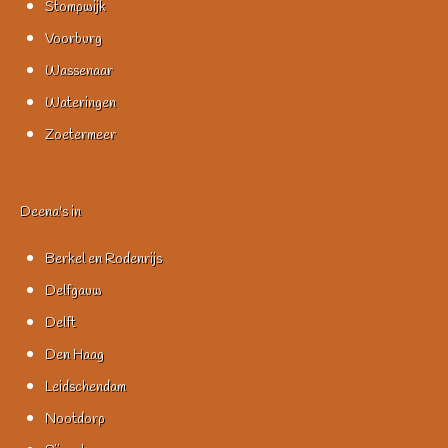
Stompwijk
Voorburg
Wassenaar
Wateringen
Zoetermeer
Deena's in
Berkel en Rodenrijs
Delfgauw
Delft
Den Haag
Leidschendam
Nootdorp