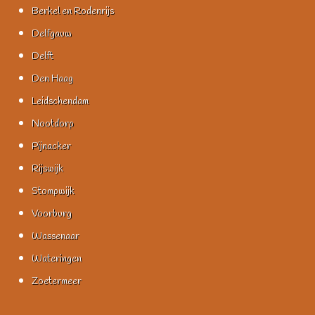
Berkel en Rodenrijs
Delfgauw
Delft
Den Haag
Leidschendam
Nootdorp
Pijnacker
Rijswijk
Stompwijk
Voorburg
Wassenaar
Wateringen
Zoetermeer