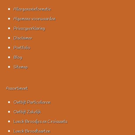
Allergeneninformatie
Algemene voorwaarden
Privacyverklaring
Disclaimer
Portfolio
Blog
Sitemap
Assortiment
Ontbijt Particulieren
Ontbijt Zakelijk
Lunch Broodjes en Croissants
Lunch Broodtaarten