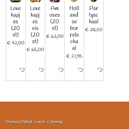
Luxe
Luxe
Am
Holl
Par
hapj
hapj
uses
and
tysc
es
es
(20
se
haal
(20
vis
st)
bor
€ 28,50
st)
(20
rels
€ 62,00
st)
cha
€ 42,00
al
€ 65,00
€ 27,95
Bekijk details
Bekijk details
Bekijk details
Bekijk details
Bekijk details
Deena's Ontbijt-Lunch-Catering