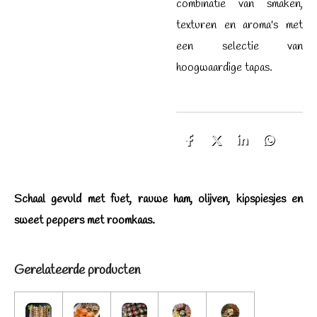
combinatie van smaken,
texturen en aroma's met
een selectie van
hoogwaardige tapas.
D
D
S
D
e
e
h
e
l
e
a
l
e
l
r
e
n
e
n
Schaal gevuld met fuet, rauwe ham, olijven, kipspiesjes en
sweet peppers met roomkaas.
Gerelateerde producten