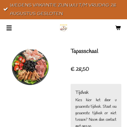
WEGENS VAKANTIE ZIJN WIJ T/M VRIJDAG 28
Ga
AUGUSTUS GESLOTEN
direct
naar
de
hoofdinhoud
Tapasschaal
€ 28,50
Tijdvak
Kies hier het door u
gewenste tijdvak. Staat uw
gewenste tijdvak er niet
tussen? Neem dan contact
met ons op.