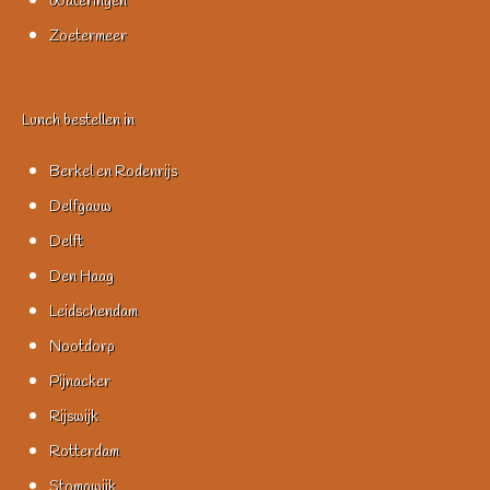
Wateringen
Zoetermeer
Lunch bestellen in
Berkel en Rodenrijs
Delfgauw
Delft
Den Haag
Leidschendam
Nootdorp
Pijnacker
Rijswijk
Rotterdam
Stompwijk