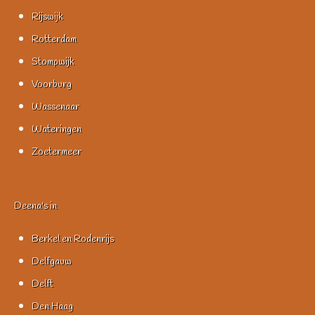
Rijswijk
Rotterdam
Stompwijk
Voorburg
Wassenaar
Wateringen
Zoetermeer
Deena's in
Berkel en Rodenrijs
Delfgauw
Delft
Den Haag