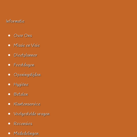
Informatie
Over Ons
Missie en Visie
Dieetplanner
Feestdagen
Openingstijden
Hygiëne
Betalen
Klantenservice
Veelgestelde vragen
Recensies
Mededelingen