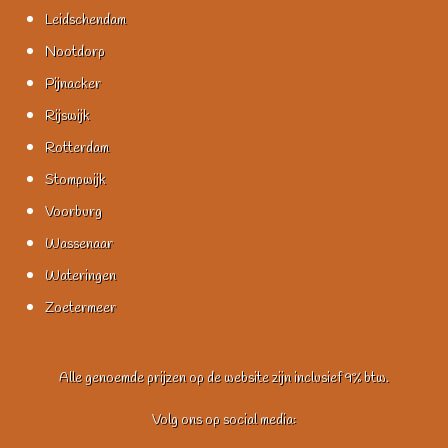
Leidschendam
Nootdorp
Pijnacker
Rijswijk
Rotterdam
Stompwijk
Voorburg
Wassenaar
Wateringen
Zoetermeer
Alle genoemde prijzen op de website zijn inclusief 9% btw.
Volg ons op social media: