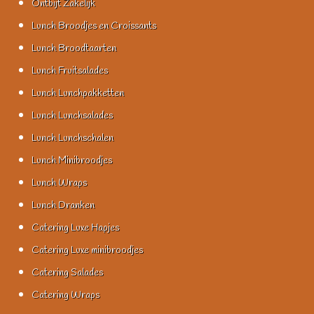
Ontbijt Zakelijk
Lunch Broodjes en Croissants
Lunch Broodtaarten
Lunch Fruitsalades
Lunch Lunchpakketten
Lunch Lunchsalades
Lunch Lunchschalen
Lunch Minibroodjes
Lunch Wraps
Lunch Dranken
Catering Luxe Hapjes
Catering Luxe minibroodjes
Catering Salades
Catering Wraps