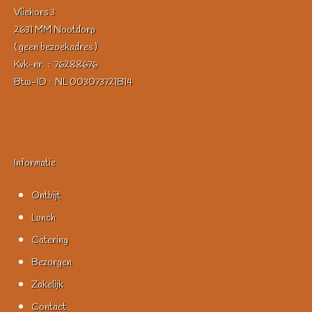
Vliehors 3
2631 MM Nootdorp
( geen bezoekadres )
Kvk-nr. : 76288676
Btw-ID : NL 003073721B14
Informatie
Ontbijt
Lunch
Catering
Bezorgen
Zakelijk
Contact