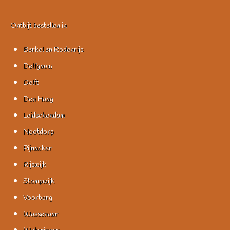
Ontbijt bestellen in
Berkel en Rodenrijs
Delfgauw
Delft
Den Haag
Leidschendam
Nootdorp
Pijnacker
Rijswijk
Stompwijk
Voorburg
Wassenaar