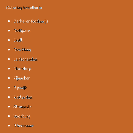
Catering bestellen in
Berkel en Rodenrijs
Delfgauw
Delft
Den Haag
Leidschendam
Nootdorp
Pijnacker
Rijswijk
Rotterdam
Stompwijk
Voorburg
Wassenaar