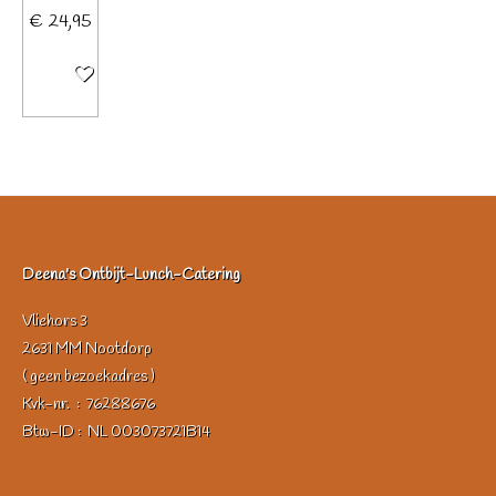
€ 24,95
In winkelwagen
Deena's Ontbijt-Lunch-Catering
Vliehors 3
2631 MM Nootdorp
( geen bezoekadres )
Kvk-nr. : 76288676
Btw-ID : NL 003073721B14