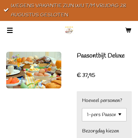
WEGENS VAKANTIE ZIJN WIJ T/M VRIJDAG 28
Ga
AUGUSTUS GESLOTEN
direct
naar
de
hoofdinhoud
Paasontbijt Deluxe
€ 37,95
Hoeveel personen?
Bezorgdag kiezen