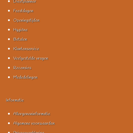
Dieetplanner
Feestdagen
Openingstijden
Hygiëne
Betalen
Klantenservice
Veelgestelde vragen
Recensies
Mededelingen
Informatie
Allergeneninformatie
Algemene voorwaarden