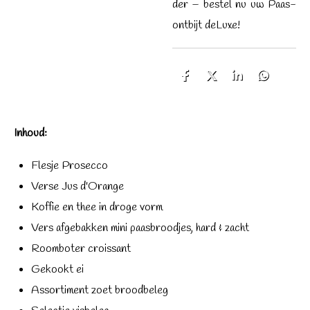
der – be­stel nu uw Paas­
ont­bijt deLuxe!
D
D
S
D
e
e
h
e
l
e
a
l
e
l
r
e
n
e
n
Inhoud:
Flesje Prosecco
Verse Jus d'Orange
Koffie en thee in droge vorm
Vers afgebakken mini paasbroodjes, hard & zacht
Roomboter croissant
Gekookt ei
Assortiment zoet broodbeleg