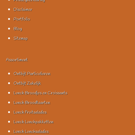
Privacyverklaring
Disclaimer
Portfolio
Blog
Sitemap
Assortiment
Ontbijt Particulieren
Ontbijt Zakelijk
Lunch Broodjes en Croissants
Lunch Broodtaarten
Lunch Fruitsalades
Lunch Lunchpakketten
Lunch Lunchsalades