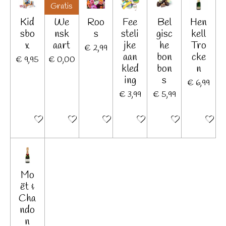
Gratis
Kid
We
Roo
Fee
Bel
Hen
sbo
nsk
s
steli
gisc
kell
x
aart
jke
he
Tro
€ 2,99
aan
bon
cke
€ 9,95
€ 0,00
kled
bon
n
ing
s
€ 6,99
€ 3,99
€ 5,99
In winkelwagen
Bekijk details
In winkelwagen
In winkelwagen
In winkelwagen
In winkel
Mo
ët &
Cha
ndo
n