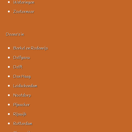
Wateringen
Zoetermeer
Deena's in
Berkel en Rodenrijs
Delfgauw
Delft
Den Haag
Leidschendam
Nootdorp
Pijnacker
Rijswijk
Rotterdam