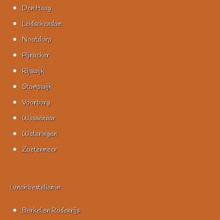
Den Haag
Leidschendam
Nootdorp
Pijnacker
Rijswijk
Stompwijk
Voorburg
Wassenaar
Wateringen
Zoetermeer
Lunch bestellen in
Berkel en Rodenrijs