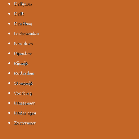
Delfgauw
Delft
Den Haag
Leidschendam
Nootdorp
Pijnacker
Rijswijk
Rotterdam
Stompwijk
Voorburg
Wassenaar
Wateringen
Zoetermeer