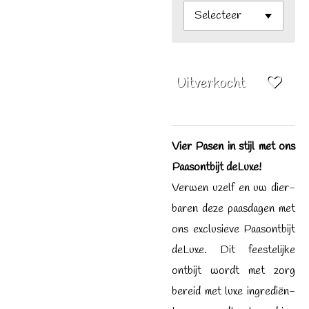
Uitverkocht
Vier Pa­sen in stijl met ons
Paas­ont­bijt deLuxe!
Ver­wen u­zelf en uw dier­
ba­ren deze paas­da­gen met
ons ex­clu­sie­ve Paas­ont­bijt
deLuxe. Dit fees­te­lij­ke
ont­bijt wordt met zorg
be­reid met luxe in­gre­diën­