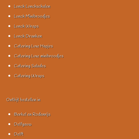
Lunch Lunchschalen
Lunch Minibroodjes
Lunch Wraps
Lunch Dranken
Catering Luxe Hapjes
Catering Luxe minibroodjes
Catering Salades
Catering Wraps
Ontbijt bestellen in
Berkel en Rodenrijs
Delfgauw
Delft