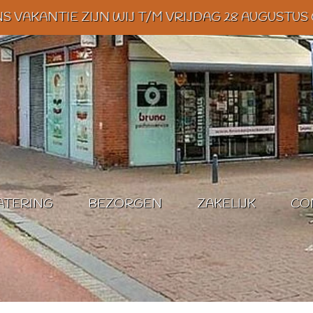
 VAKANTIE ZIJN WIJ T/M VRIJDAG 28 AUGUSTUS
ATERING
BEZORGEN
ZAKELIJK
CO