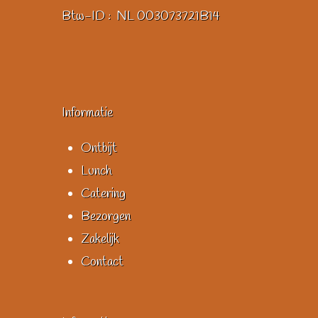
Btw-ID : NL 003073721B14
Informatie
Ontbijt
Lunch
Catering
Bezorgen
Zakelijk
Contact