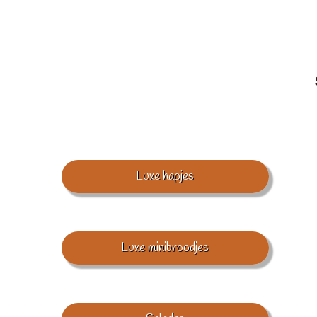
Luxe hapjes
Luxe minibroodjes