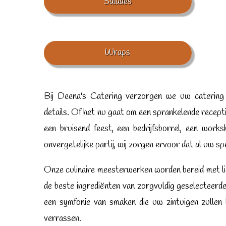
Salades
Wraps
Bij Deena's Catering verzorgen we uw catering i
details. Of het nu gaat om een sprankelende recepti
een bruisend feest, een bedrijfsborrel, een worksh
onvergetelijke partij, wij zorgen ervoor dat al uw s
Onze culinaire meesterwerken worden bereid met li
de beste ingrediënten van zorgvuldig geselecteerde
een symfonie van smaken die uw zintuigen zullen
verrassen.