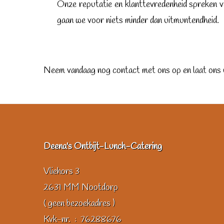
Onze reputatie en klanttevredenheid spreken vo
gaan we voor niets minder dan uitmuntendheid.
Neem vandaag nog contact met ons op en laat ons 
Deena's Ontbijt-Lunch-Catering
Vliehors 3
2631 MM Nootdorp
( geen bezoekadres )
Kvk-nr. : 76288676